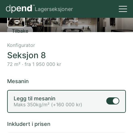
Lagerseksjoner
Om Dpend
Tilbake
Kontakt
Konfigurator
Seksjon
8
72
m² · fra
1 950 000
kr
Mesanin
Legg til mesanin
Maks 350kg/m²
(+
160 000
kr)
Inkludert i prisen